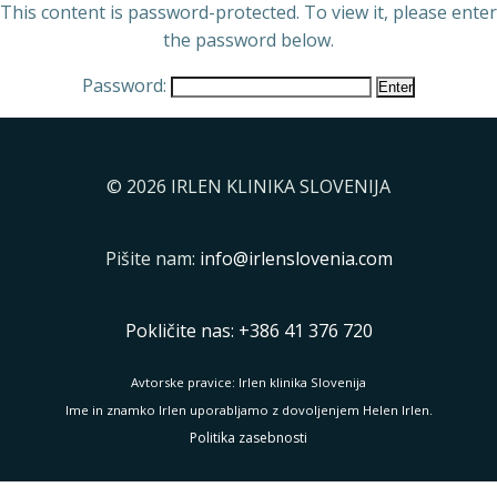
This content is password-protected. To view it, please enter
the password below.
Password:
© 2026 IRLEN KLINIKA SLOVENIJA
Pišite nam:
info@irlenslovenia.com
Pokličite nas: +386 41 376 720
Avtorske pravice: Irlen klinika Slovenija
Ime in znamko Irlen uporabljamo z dovoljenjem Helen Irlen.
Politika zasebnosti