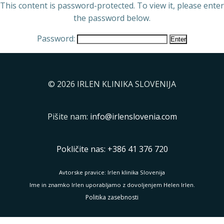
This content is password-protected. To view it, please enter
the password below.
Password:
© 2026 IRLEN KLINIKA SLOVENIJA
Pišite nam:
info@irlenslovenia.com
Pokličite nas: +386 41 376 720
Avtorske pravice: Irlen klinika Slovenija
Ime in znamko Irlen uporabljamo z dovoljenjem Helen Irlen.
Politika zasebnosti